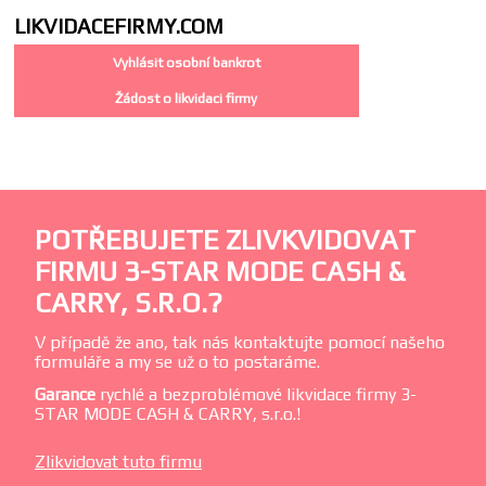
LIKVIDACE
FIRMY.COM
Vyhlásit osobní bankrot
Žádost o likvidaci firmy
POTŘEBUJETE ZLIVKVIDOVAT
FIRMU 3-STAR MODE CASH &
CARRY, S.R.O.?
V případě že ano, tak nás kontaktujte pomocí našeho
formuláře a my se už o to postaráme.
Garance
rychlé a bezproblémové likvidace firmy 3-
STAR MODE CASH & CARRY, s.r.o.!
Zlikvidovat tuto firmu