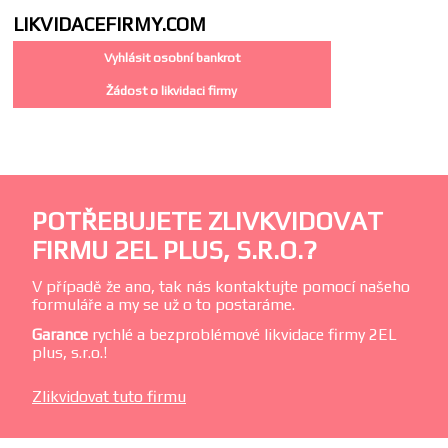
LIKVIDACE
FIRMY.COM
Vyhlásit osobní bankrot
Žádost o likvidaci firmy
POTŘEBUJETE ZLIVKVIDOVAT
FIRMU 2EL PLUS, S.R.O.?
V případě že ano, tak nás kontaktujte pomocí našeho
formuláře a my se už o to postaráme.
Garance
rychlé a bezproblémové likvidace firmy 2EL
plus, s.r.o.!
Zlikvidovat tuto firmu