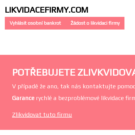
LIKVIDACE
FIRMY.COM
Vyhlásit osobní bankrot
Žádost o likvidaci firmy
POTŘEBUJETE ZLIVKVIDOVA
V případě že ano, tak nás kontaktujte pomoc
Garance
rychlé a bezproblémové likvidace fi
Zlikvidovat tuto firmu